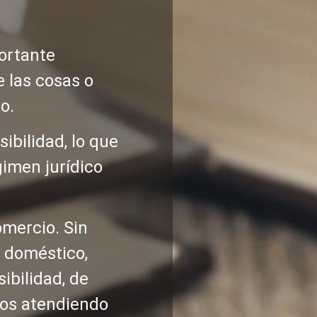
portante
e las cosas o
o.
ibilidad, lo que
imen jurídico
omercio. Sin
, doméstico,
ibilidad, de
dos atendiendo