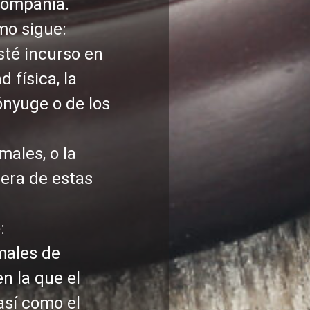
 compañía.
mo sigue:
sté incurso en
 física, la
cónyuge o de los
males, o la
era de estas
:
imales de
n la que el
así como el