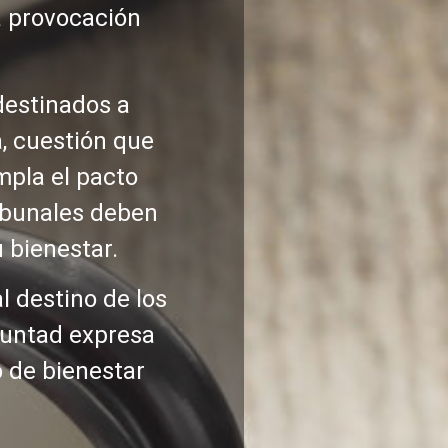
la provocación
destinados a
, cuestión que
mpla el pacto
ribunales deben
 bienestar.
l destino de los
oluntad expresa
o de bienestar