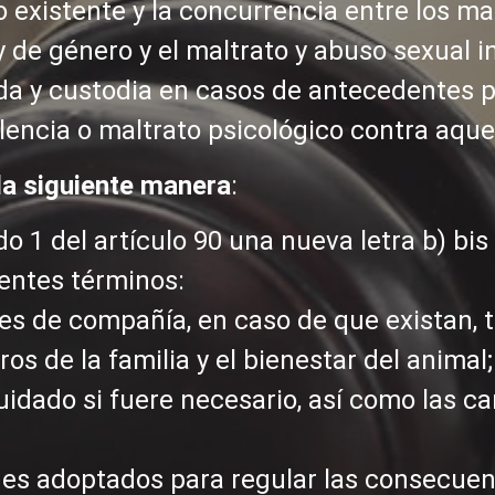
o existente y la concurrencia entre los ma
 de género y el maltrato y abuso sexual in
da y custodia en casos de antecedentes p
encia o maltrato psicológico contra aquel
 la siguiente manera
:
do 1 del artículo 90 una nueva letra b) bis
ientes términos:
ales de compañía, en caso de que existan, 
os de la familia y el bienestar del animal;
uidado si fuere necesario, así como las c
ges adoptados para regular las consecuen